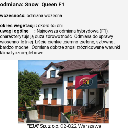
odmiana:
Snow Queen F1
wczesność:
odmiana wczesna
okres wegetacji :
około 65 dni
uwagi ogólne :
Najnowsza odmiana hybrydowa (F1),
charakteryzuje ją duża zdrowotność Odmiana do uprawy
wiosenno-letniej. Liście cienkie ,ciemno-zielone, sztywne ,
bardzo mocne . Odmiana dobrze znosi zróżnicowane warunki
klimatyczno-glebowe.
"EJA" Sp. z o.o.
02-822 Warszawa