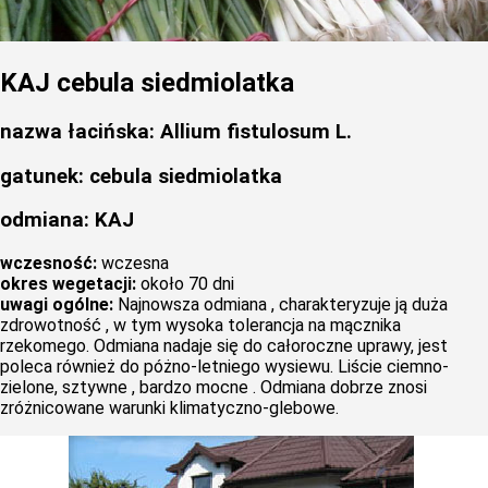
KAJ cebula siedmiolatka
nazwa łacińska: Allium fistulosum L.
gatunek: cebula siedmiolatka
odmiana: KAJ
wczesność:
wczesna
okres wegetacji:
około 70 dni
uwagi ogólne:
Najnowsza odmiana , charakteryzuje ją duża
zdrowotność , w tym wysoka tolerancja na mącznika
rzekomego. Odmiana nadaje się do całoroczne uprawy, jest
poleca również do póżno-letniego wysiewu. Liście ciemno-
zielone, sztywne , bardzo mocne . Odmiana dobrze znosi
zróżnicowane warunki klimatyczno-glebowe.