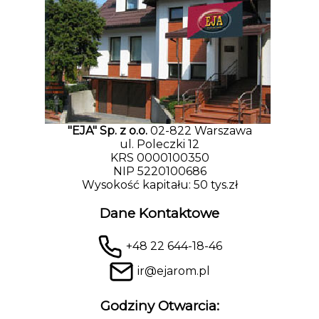
"EJA" Sp. z o.o.
02-822 Warszawa
ul. Poleczki 12
KRS 0000100350
NIP 5220100686
Wysokość kapitału: 50 tys.zł
Dane Kontaktowe
+48 22 644-18-46
ir@ejarom.pl
Godziny Otwarcia: