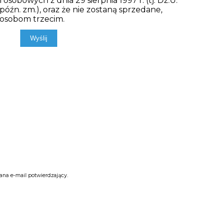
sobowych z dnia 29 sierpnia 1997 r. (tj. Dz.U.
 późn. zm.), oraz że nie zostaną sprzedane,
 osobom trzecim.
ana e-mail potwierdzający.