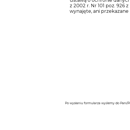
ustawą o ochronie danych o
z 2002 r. Nr 101 poz. 926 z
wynajęte, ani przekazane
Po wysłaniu formularza wyślemy do Pani/P