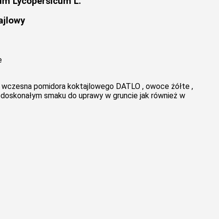
um Lycopersicum L.
ajlowy
e
 wczesna pomidora koktajlowego DATLO , owoce żółte ,
 doskonałym smaku do uprawy w gruncie jak również w