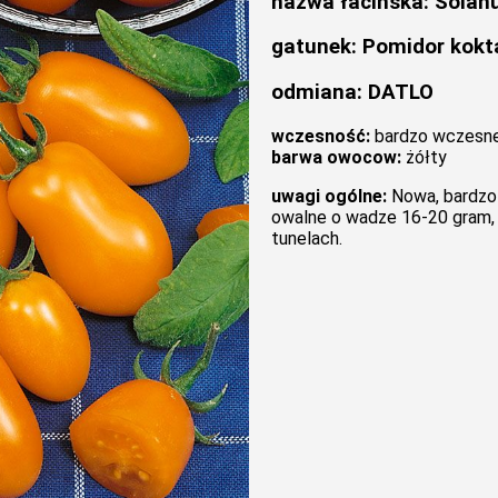
nazwa łacińska: Solan
gatunek: Pomidor kokt
odmiana: DATLO
wczesność:
bardzo wczesn
barwa owocow:
żółty
uwagi ogólne:
Nowa, bardzo
owalne o wadze 16-20 gram,
tunelach.