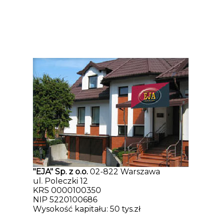
"EJA" Sp. z o.o.
02-822 Warszawa
ul. Poleczki 12
KRS 0000100350
NIP 5220100686
Wysokość kapitału: 50 tys.zł