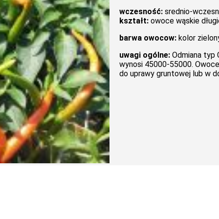
wczesność:
srednio-wczesn
kształt:
owoce wąskie długie
barwa owocow:
kolor zielo
uwagi ogólne:
Odmiana typ CH
wynosi 45000-55000. Owoce 2
do uprawy gruntowej lub w d