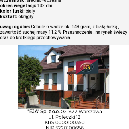
wczesność:
średnio-wczesna
okres wegetacji:
133 dni
kolor łuski:
biały
kształt:
okrągły
uwagi ogólne:
Cebule o wadze ok. 148 gram, z białą łuską ,
zawartość suchej masy 11,2 % Przeznaczenie : na rynek świeży
oraz do krótkiego przechowywania.
"EJA" Sp. z o.o.
02-822 Warszawa
ul. Poleczki 12
KRS 0000100350
NIP 5220100686