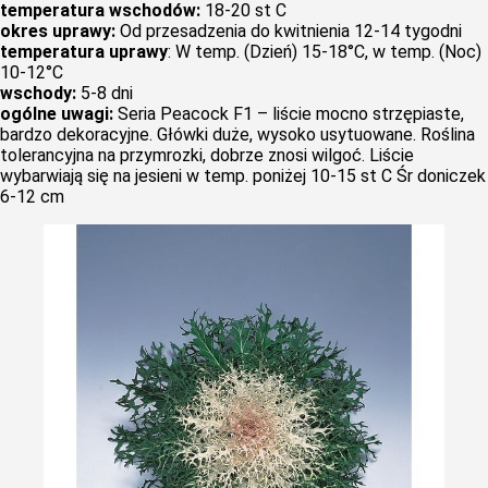
temperatura wschodów:
18-20 st C
okres uprawy:
Od przesadzenia do kwitnienia 12-14 tygodni
temperatura uprawy
: W temp. (Dzień) 15-18°C, w temp. (Noc)
10-12°C
wschody:
5-8 dni
ogólne uwagi:
Seria Peacock F1 – liście mocno strzępiaste,
bardzo dekoracyjne. Główki duże, wysoko usytuowane. Roślina
tolerancyjna na przymrozki, dobrze znosi wilgoć. Liście
wybarwiają się na jesieni w temp. poniżej 10-15 st C Śr doniczek
6-12 cm