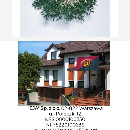
"EJA" Sp. z o.o.
02-822 Warszawa
ul. Poleczki 12
KRS 0000100350
NIP 5220100686