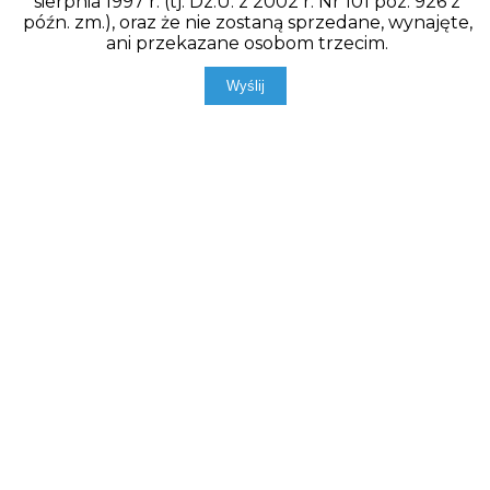
sierpnia 1997 r. (tj. Dz.U. z 2002 r. Nr 101 poz. 926 z
późn. zm.), oraz że nie zostaną sprzedane, wynajęte,
ani przekazane osobom trzecim.