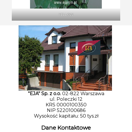
YELLOW
"EJA" Sp. z o.o.
02-822 Warszawa
ul. Poleczki 12
KRS 0000100350
NIP 5220100686
Wysokość kapitału: 50 tys.zł
Dane Kontaktowe