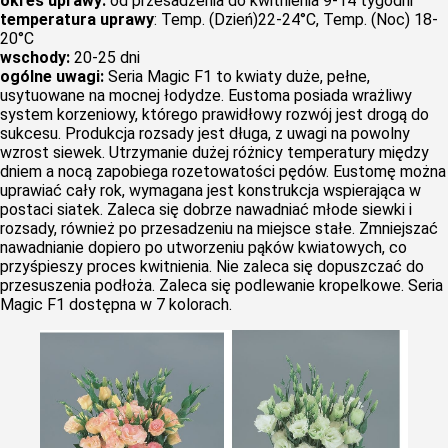
okres uprawy:
od przesadzenia do kwitnienia 9-14 tygodni
temperatura uprawy
: Temp. (Dzień)22-24°C, Temp. (Noc) 18-
20°C
wschody:
20-25 dni
ogólne uwagi:
Seria Magic F1 to kwiaty duże, pełne,
usytuowane na mocnej łodydze. Eustoma posiada wrażliwy
system korzeniowy, którego prawidłowy rozwój jest drogą do
sukcesu. Produkcja rozsady jest długa, z uwagi na powolny
wzrost siewek. Utrzymanie dużej różnicy temperatury między
dniem a nocą zapobiega rozetowatości pędów. Eustomę można
uprawiać cały rok, wymagana jest konstrukcja wspierająca w
postaci siatek. Zaleca się dobrze nawadniać młode siewki i
rozsady, również po przesadzeniu na miejsce stałe. Zmniejszać
nawadnianie dopiero po utworzeniu pąków kwiatowych, co
przyśpieszy proces kwitnienia. Nie zaleca się dopuszczać do
przesuszenia podłoża. Zaleca się podlewanie kropelkowe. Seria
Magic F1 dostępna w 7 kolorach.