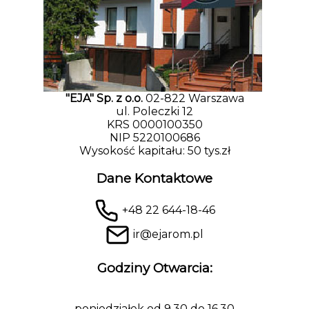
"EJA" Sp. z o.o.
02-822 Warszawa
ul. Poleczki 12
KRS 0000100350
NIP 5220100686
Wysokość kapitału: 50 tys.zł
Dane Kontaktowe
+48 22 644-18-46
ir@ejarom.pl
Godziny Otwarcia:
poniedziałek od 9.30 do 16.30