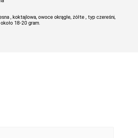
na
na , koktajlowa, owoce okrągłe, żółte , typ czereśni,
 około 18-20 gram.