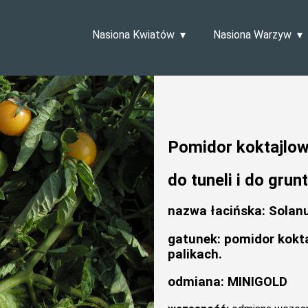
Nasiona Kwiatów
Nasiona Warzyw
Pomidor koktajlo
do tuneli i do grun
nazwa łacińska: Solan
gatunek: pomidor kokta
palikach.
odmiana: MINIGOLD