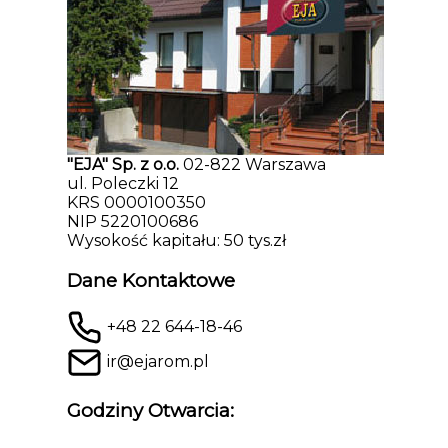
"EJA" Sp. z o.o.
02-822 Warszawa
ul. Poleczki 12
KRS 0000100350
NIP 5220100686
Wysokość kapitału: 50 tys.zł
Dane Kontaktowe
+48 22 644-18-46
ir@ejarom.pl
Godziny Otwarcia: