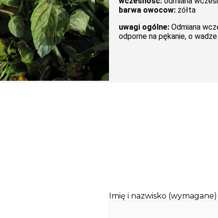
wczesność:
odmiana wczes
barwa owocow:
żółta
uwagi ogólne:
Odmiana wczes
odporne na pękanie, o wadze
Imię i nazwisko (wymagane)