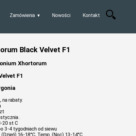
Zamówienia
Nowości
Kontakt
orum Black Velvet F1
gonium Xhortorum
Velvet F1
rgonia
 na rabaty.
m
zt
stycznia .
-20 st C
o 3-4 tygodniach od siewu
. (Dzień) 16-18°C, Temp. (Noc) 13-14°C