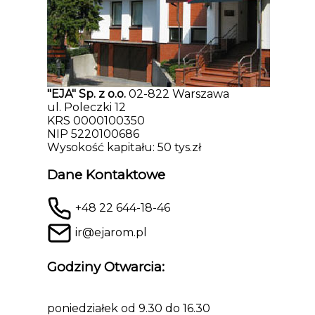
"EJA" Sp. z o.o.
02-822 Warszawa
ul. Poleczki 12
KRS 0000100350
NIP 5220100686
Wysokość kapitału: 50 tys.zł
Dane Kontaktowe
+48 22 644-18-46
ir@ejarom.pl
Godziny Otwarcia:
poniedziałek od 9.30 do 16.30