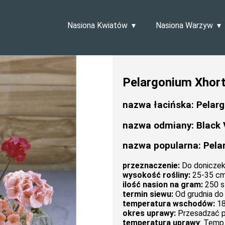
Nasiona Kwiatów
Nasiona Warzyw
Pelargonium Xhort
nazwa łacińska: Pelar
nazwa odmiany: Black 
nazwa popularna: Pela
przeznaczenie:
Do doniczek,
wysokość rośliny:
25-35 c
ilość nasion na gram:
250 s
termin siewu:
Od grudnia do 
temperatura wschodów:
18
okres uprawy:
Przesadzać p
temperatura uprawy
: Temp