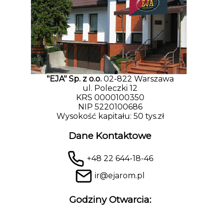
"EJA" Sp. z o.o.
02-822 Warszawa
ul. Poleczki 12
KRS 0000100350
NIP 5220100686
Wysokość kapitału: 50 tys.zł
Dane Kontaktowe
+48 22 644-18-46
ir@ejarom.pl
Godziny Otwarcia: